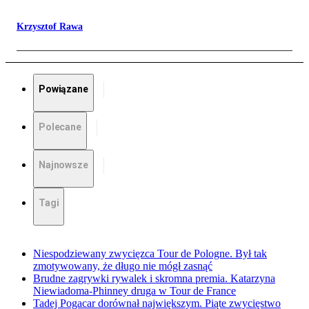
Krzysztof Rawa
Powiązane
Polecane
Najnowsze
Tagi
Niespodziewany zwycięzca Tour de Pologne. Był tak
zmotywowany, że długo nie mógł zasnąć
Brudne zagrywki rywalek i skromna premia. Katarzyna
Niewiadoma-Phinney druga w Tour de France
Tadej Pogacar dorównał największym. Piąte zwycięstwo