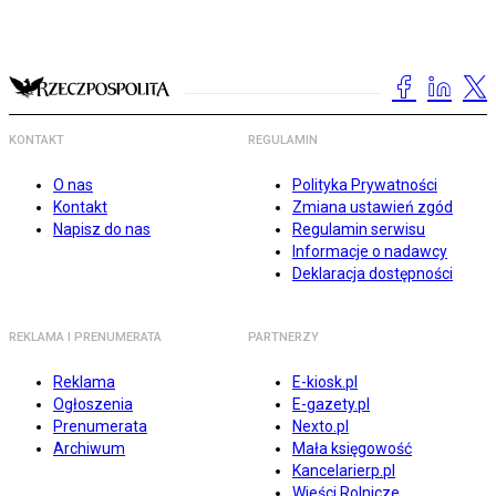
KONTAKT
REGULAMIN
O nas
Polityka Prywatności
Kontakt
Zmiana ustawień zgód
Napisz do nas
Regulamin serwisu
Informacje o nadawcy
Deklaracja dostępności
REKLAMA I PRENUMERATA
PARTNERZY
Reklama
E-kiosk.pl
Ogłoszenia
E-gazety.pl
Prenumerata
Nexto.pl
Archiwum
Mała księgowość
Kancelarierp.pl
Wieści Rolnicze