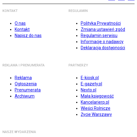
KONTAKT
REGULAMIN
O nas
Polityka Prywatności
Kontakt
Zmiana ustawień zgód
Napisz do nas
Regulamin serwisu
Informacje o nadawcy
Deklaracja dostępności
REKLAMA I PRENUMERATA
PARTNERZY
Reklama
E-kiosk.pl
Ogłoszenia
E-gazety.pl
Prenumerata
Nexto.pl
Archiwum
Mała księgowość
Kancelarierp.pl
Wieści Rolnicze
Życie Warszawy
NASZE WYDARZENIA