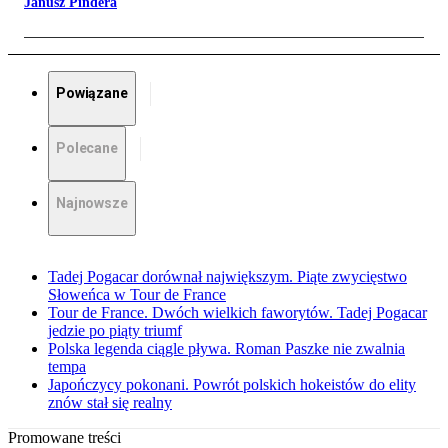
Janusz Pindera
Powiązane
Polecane
Najnowsze
Tadej Pogacar dorównał największym. Piąte zwycięstwo
Słoweńca w Tour de France
Tour de France. Dwóch wielkich faworytów. Tadej Pogacar
jedzie po piąty triumf
Polska legenda ciągle pływa. Roman Paszke nie zwalnia
tempa
Japończycy pokonani. Powrót polskich hokeistów do elity
znów stał się realny
Promowane treści