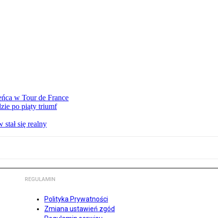
eńca w Tour de France
ie po piąty triumf
stał się realny
REGULAMIN
Polityka Prywatności
Zmiana ustawień zgód