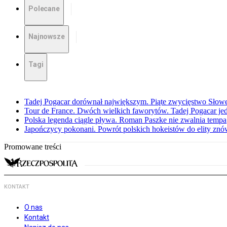
Polecane
Najnowsze
Tagi
Tadej Pogacar dorównał największym. Piąte zwycięstwo Słow
Tour de France. Dwóch wielkich faworytów. Tadej Pogacar jedz
Polska legenda ciągle pływa. Roman Paszke nie zwalnia tempa
Japończycy pokonani. Powrót polskich hokeistów do elity znów 
Promowane treści
KONTAKT
O nas
Kontakt