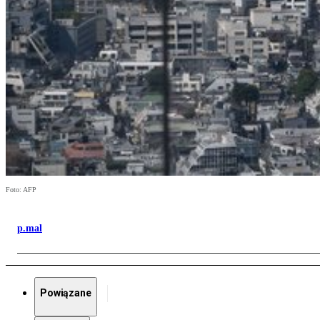
Foto: AFP
p.mal
Powiązane