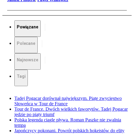
Powiązane
Polecane
Najnowsze
Tagi
Tadej Pogacar dorównał największym. Piąte zwycięstwo
Słoweńca w Tour de France
Tour de France. Dwóch wielkich faworytów. Tadej Pogacar
jedzie po piąty triumf
Polska legenda ciągle pływa. Roman Paszke nie zwalnia
tempa
Japończycy pokonani. Powrót polskich hokeistów do elity