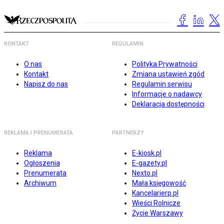
KONTAKT
REGULAMIN
O nas
Polityka Prywatności
Kontakt
Zmiana ustawień zgód
Napisz do nas
Regulamin serwisu
Informacje o nadawcy
Deklaracja dostępności
REKLAMA I PRENUMERATA
PARTNERZY
Reklama
E-kiosk.pl
Ogłoszenia
E-gazety.pl
Prenumerata
Nexto.pl
Archiwum
Mała księgowość
Kancelarierp.pl
Wieści Rolnicze
Życie Warszawy