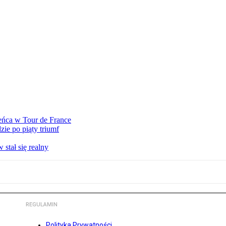
eńca w Tour de France
ie po piąty triumf
stał się realny
REGULAMIN
Polityka Prywatności