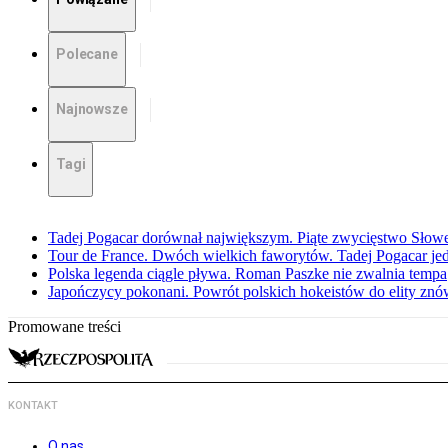
Polecane
Najnowsze
Tagi
Tadej Pogacar dorównał największym. Piąte zwycięstwo Słow
Tour de France. Dwóch wielkich faworytów. Tadej Pogacar jedz
Polska legenda ciągle pływa. Roman Paszke nie zwalnia tempa
Japończycy pokonani. Powrót polskich hokeistów do elity znów 
Promowane treści
KONTAKT
O nas