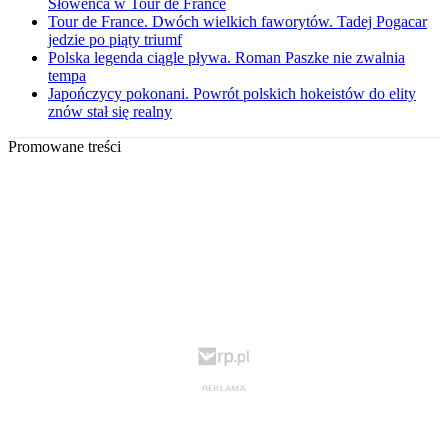
Słoweńca w Tour de France
Tour de France. Dwóch wielkich faworytów. Tadej Pogacar
jedzie po piąty triumf
Polska legenda ciągle pływa. Roman Paszke nie zwalnia
tempa
Japończycy pokonani. Powrót polskich hokeistów do elity
znów stał się realny
Promowane treści