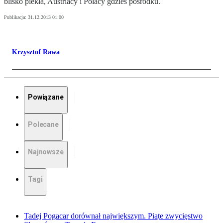
blisko piekła, Austriacy i Polacy gdzieś pośrodku.
Publikacja:
31.12.2013 01:00
Krzysztof Rawa
Powiązane
Polecane
Najnowsze
Tagi
Tadej Pogacar dorównał największym. Piąte zwycięstwo