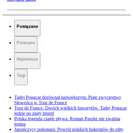
Powiązane
Polecane
Najnowsze
Tagi
Tadej Pogacar dorównał największym. Piąte zwycięstwo
Słoweńca w Tour de France
Tour de France. Dwóch wielkich faworytów. Tadej Pogacar
jedzie po piąty triumf
Polska legenda ciągle pływa. Roman Paszke nie zwalnia
tempa
Japończycy pokonani. Powrót polskich hokeistów do elity