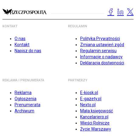
KONTAKT
REGULAMIN
O nas
Polityka Prywatności
Kontakt
Zmiana ustawień zgód
Napisz do nas
Regulamin serwisu
Informacje o nadawcy
Deklaracja dostępności
REKLAMA I PRENUMERATA
PARTNERZY
Reklama
E-kiosk.pl
Ogłoszenia
E-gazety.pl
Prenumerata
Nexto.pl
Archiwum
Mała księgowość
Kancelarierp.pl
Wieści Rolnicze
Życie Warszawy