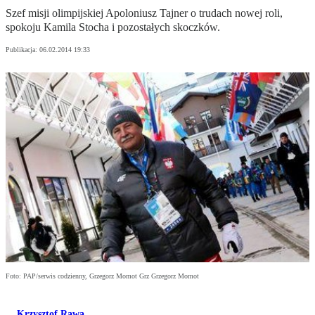
Szef misji olimpijskiej Apoloniusz Tajner o trudach nowej roli,
spokoju Kamila Stocha i pozostałych skoczków.
Publikacja:
06.02.2014 19:33
Foto: PAP/serwis codzienny, Grzegorz Momot Grz Grzegorz Momot
Krzysztof Rawa