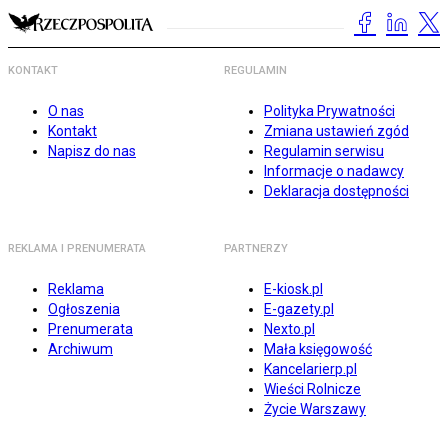
KONTAKT
REGULAMIN
O nas
Polityka Prywatności
Kontakt
Zmiana ustawień zgód
Napisz do nas
Regulamin serwisu
Informacje o nadawcy
Deklaracja dostępności
REKLAMA I PRENUMERATA
PARTNERZY
Reklama
E-kiosk.pl
Ogłoszenia
E-gazety.pl
Prenumerata
Nexto.pl
Archiwum
Mała księgowość
Kancelarierp.pl
Wieści Rolnicze
Życie Warszawy