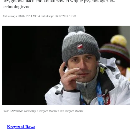
przygotowaniach ?do konkursów ?i wojnie psychologiczno-
technologicznej.
Aktualizacja:
06.02.2014 19:34
Publikacja:
06.02.2014 19:28
Foto: PAP/serwis codzienny, Grzegorz Momot Grz Grzegorz Momot
Krzysztof Rawa