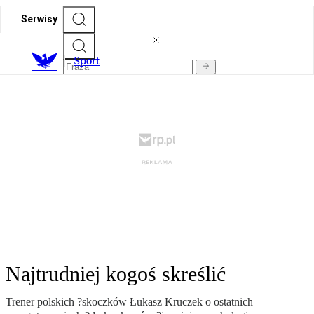
Serwisy
S
port
Najtrudniej kogoś skreślić
Trener polskich ?skoczków Łukasz Kruczek o ostatnich