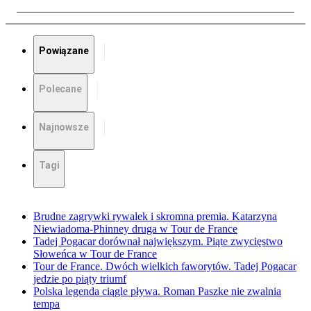
Powiązane
Polecane
Najnowsze
Tagi
Brudne zagrywki rywalek i skromna premia. Katarzyna
Niewiadoma-Phinney druga w Tour de France
Tadej Pogacar dorównał największym. Piąte zwycięstwo
Słoweńca w Tour de France
Tour de France. Dwóch wielkich faworytów. Tadej Pogacar
jedzie po piąty triumf
Polska legenda ciągle pływa. Roman Paszke nie zwalnia
tempa