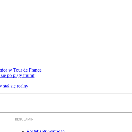
eńca w Tour de France
ie po piąty triumf
stał się realny
REGULAMIN
Polityka Prywatności