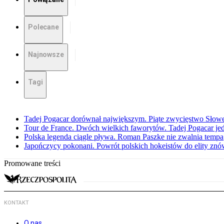
Polecane
Najnowsze
Tagi
Tadej Pogacar dorównał największym. Piąte zwycięstwo Słow
Tour de France. Dwóch wielkich faworytów. Tadej Pogacar jedz
Polska legenda ciągle pływa. Roman Paszke nie zwalnia tempa
Japończycy pokonani. Powrót polskich hokeistów do elity znów 
Promowane treści
KONTAKT
O nas