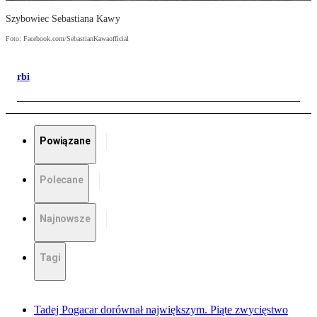
Szybowiec Sebastiana Kawy
Foto: Facebook.com/SebastianKawaofficial
rbi
Powiązane
Polecane
Najnowsze
Tagi
Tadej Pogacar dorównał największym. Piąte zwycięstwo