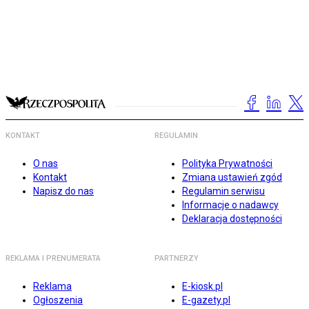
KONTAKT
REGULAMIN
O nas
Polityka Prywatności
Kontakt
Zmiana ustawień zgód
Napisz do nas
Regulamin serwisu
Informacje o nadawcy
Deklaracja dostępności
REKLAMA I PRENUMERATA
PARTNERZY
Reklama
E-kiosk.pl
Ogłoszenia
E-gazety.pl