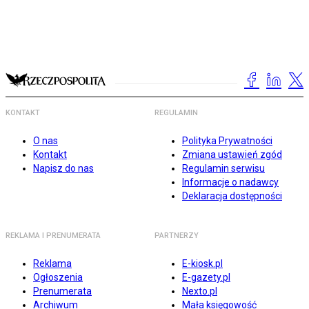
KONTAKT
REGULAMIN
O nas
Polityka Prywatności
Kontakt
Zmiana ustawień zgód
Napisz do nas
Regulamin serwisu
Informacje o nadawcy
Deklaracja dostępności
REKLAMA I PRENUMERATA
PARTNERZY
Reklama
E-kiosk.pl
Ogłoszenia
E-gazety.pl
Prenumerata
Nexto.pl
Archiwum
Mała księgowość