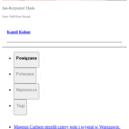
Jan-Krzysztof Duda
Foto: PAP/Piotr Nowak
Kamil Kołsut
Powiązane
Polecane
Najnowsze
Tagi
Magnus Carlsen strzelił cztery gole i wygrał w Warszawie.