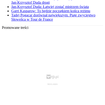
Jan-Krzysztof Duda drugi
Jan-Krzysztof Duda: Łatwiej zostać mistrzem świata
Garri Kasparow: To będzie początkiem końca reżimu
Tadej Pogacar dorównał największym. Piąte zwycięstwo
Słoweńca w Tour de France
Promowane treści