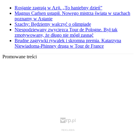
Rosjanie zagrają w Azji. „To haniebny dzień”
Magnus Carlsen ustąpił. Nowego mistrza świata w szachach
poznamy w Astanie
Szachy: Będziemy walczyć o olimpiadę
Niespodziewany zwycięzca Tour de Pologne. Był tak
zmotywowany, że długo nie mógł zasnąć
Brudne zagrywki rywalek i skromna premia. Katarzyna
Niewiadoma-Phinney druga w Tour de France
Promowane treści