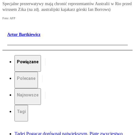
Specjalne prezerwatywy mają chronić reprezentantów Australii w Rio przed
wirusem Zika (na zdj. australijski kajakarz górski Ian Borrows)
Foto: AFP
Artur Bartkiewicz
Powiązane
Polecane
Najnowsze
Tagi
Tadej Pogacar dorównał największym. Piąte zwycięstwo