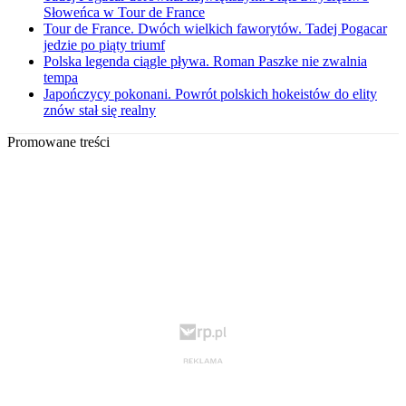
Słoweńca w Tour de France
Tour de France. Dwóch wielkich faworytów. Tadej Pogacar
jedzie po piąty triumf
Polska legenda ciągle pływa. Roman Paszke nie zwalnia
tempa
Japończycy pokonani. Powrót polskich hokeistów do elity
znów stał się realny
Promowane treści