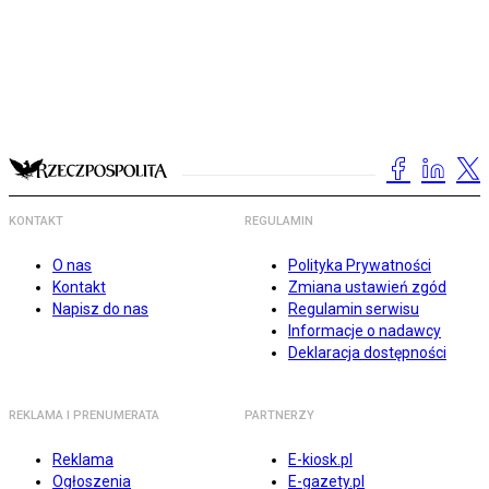
KONTAKT
REGULAMIN
O nas
Polityka Prywatności
Kontakt
Zmiana ustawień zgód
Napisz do nas
Regulamin serwisu
Informacje o nadawcy
Deklaracja dostępności
REKLAMA I PRENUMERATA
PARTNERZY
Reklama
E-kiosk.pl
Ogłoszenia
E-gazety.pl