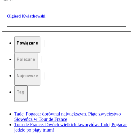
Foto: AFP
Olgierd Kwiatkowski
Powiązane
Polecane
Najnowsze
Tagi
Tadej Pogacar dorównał największym. Piąte zwycięstwo
Słoweńca w Tour de France
Tour de France. Dwóch wielkich faworytów. Tadej Pogacar
jedzie po piąty triumf