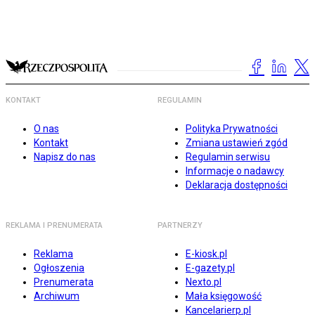
KONTAKT
REGULAMIN
O nas
Polityka Prywatności
Kontakt
Zmiana ustawień zgód
Napisz do nas
Regulamin serwisu
Informacje o nadawcy
Deklaracja dostępności
REKLAMA I PRENUMERATA
PARTNERZY
Reklama
E-kiosk.pl
Ogłoszenia
E-gazety.pl
Prenumerata
Nexto.pl
Archiwum
Mała księgowość
Kancelarierp.pl