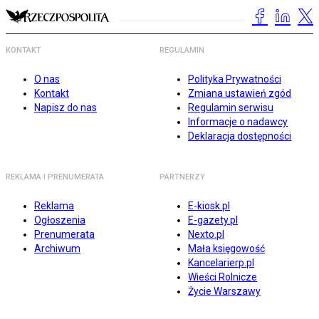
KONTAKT
REGULAMIN
O nas
Polityka Prywatności
Kontakt
Zmiana ustawień zgód
Napisz do nas
Regulamin serwisu
Informacje o nadawcy
Deklaracja dostępności
REKLAMA I PRENUMERATA
PARTNERZY
Reklama
E-kiosk.pl
Ogłoszenia
E-gazety.pl
Prenumerata
Nexto.pl
Archiwum
Mała księgowość
Kancelarierp.pl
Wieści Rolnicze
Życie Warszawy