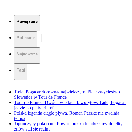
Powiązane
Polecane
Najnowsze
Tagi
Tadej Pogacar dorównał największym. Piąte zwycięstwo
Słoweńca w Tour de France
Tour de France. Dwóch wielkich faworytów. Tadej Pogacar
jedzie po piąty triumf
Polska legenda ciągle pływa. Roman Paszke nie zwalnia
tempa
Japończycy pokonani. Powrót polskich hokeistów do elity
znów stał się realny