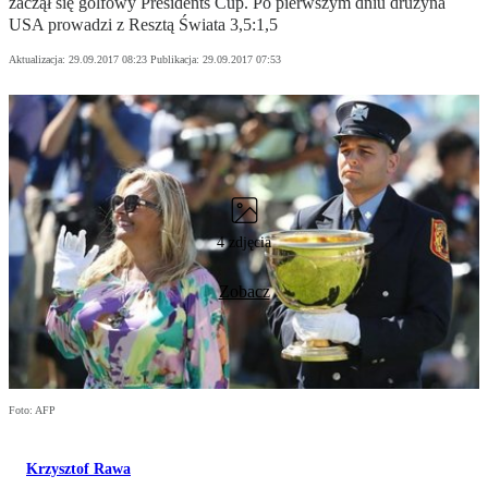
zaczął się golfowy Presidents Cup. Po pierwszym dniu drużyna
USA prowadzi z Resztą Świata 3,5:1,5
Aktualizacja:
29.09.2017 08:23
Publikacja:
29.09.2017 07:53
4 zdjęcia
Zobacz
Foto: AFP
Krzysztof Rawa