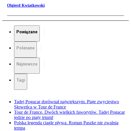
Olgierd Kwiatkowski
Powiązane
Polecane
Najnowsze
Tagi
Tadej Pogacar dorównał największym. Piąte zwycięstwo
Słoweńca w Tour de France
Tour de France. Dwóch wielkich faworytów. Tadej Pogacar
jedzie po piąty triumf
Polska legenda ciągle pływa. Roman Paszke nie zwalnia
tempa