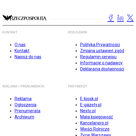
KONTAKT
REGULAMIN
O nas
Polityka Prywatności
Kontakt
Zmiana ustawień zgód
Napisz do nas
Regulamin serwisu
Informacje o nadawcy
Deklaracja dostępności
REKLAMA I PRENUMERATA
PARTNERZY
Reklama
E-kiosk.pl
Ogłoszenia
E-gazety.pl
Prenumerata
Nexto.pl
Archiwum
Mała księgowość
Kancelarierp.pl
Wieści Rolnicze
Życie Warszawy