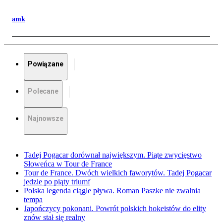
amk
Powiązane
Polecane
Najnowsze
Tadej Pogacar dorównał największym. Piąte zwycięstwo
Słoweńca w Tour de France
Tour de France. Dwóch wielkich faworytów. Tadej Pogacar
jedzie po piąty triumf
Polska legenda ciągle pływa. Roman Paszke nie zwalnia
tempa
Japończycy pokonani. Powrót polskich hokeistów do elity
znów stał się realny