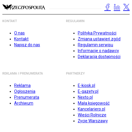
KONTAKT
REGULAMIN
O nas
Polityka Prywatności
Kontakt
Zmiana ustawień zgód
Napisz do nas
Regulamin serwisu
Informacje o nadawcy
Deklaracja dostępności
REKLAMA I PRENUMERATA
PARTNERZY
Reklama
E-kiosk.pl
Ogłoszenia
E-gazety.pl
Prenumerata
Nexto.pl
Archiwum
Mała księgowość
Kancelarierp.pl
Wieści Rolnicze
Życie Warszawy