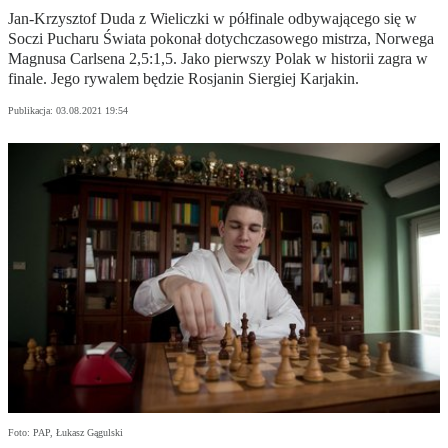
Jan-Krzysztof Duda z Wieliczki w półfinale odbywającego się w
Soczi Pucharu Świata pokonał dotychczasowego mistrza, Norwega
Magnusa Carlsena 2,5:1,5. Jako pierwszy Polak w historii zagra w
finale. Jego rywalem będzie Rosjanin Siergiej Karjakin.
Publikacja:
03.08.2021 19:54
Foto: PAP, Łukasz Gągulski