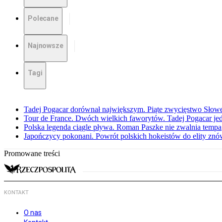
Polecane
Najnowsze
Tagi
Tadej Pogacar dorównał największym. Piąte zwycięstwo Słow
Tour de France. Dwóch wielkich faworytów. Tadej Pogacar jedz
Polska legenda ciągle pływa. Roman Paszke nie zwalnia tempa
Japończycy pokonani. Powrót polskich hokeistów do elity znów 
Promowane treści
KONTAKT
O nas