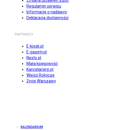
Zmiana ustawień zgód
Regulamin serwisu
Informacje o nadawcy
Deklaracja dostępności
PARTNERZY
E-kiosk.pl
E-gazety.pl
Nexto.pl
Mała księgowość
Kancelarierp.pl
Wieści Rolnicze
Życie Warszawy
KALENDARIUM