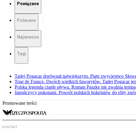
Powiązane
Polecane
Najnowsze
Tagi
Tadej Pogacar dorównał największym. Piąte zwycięstwo Słow
Tour de France. Dwóch wielkich faworytów. Tadej Pogacar jedz
Polska legenda ciągle pływa. Roman Paszke nie zwalnia tempa
Japończycy pokonani. Powrót polskich hokeistów do elity znów 
Promowane treści
KONTAKT