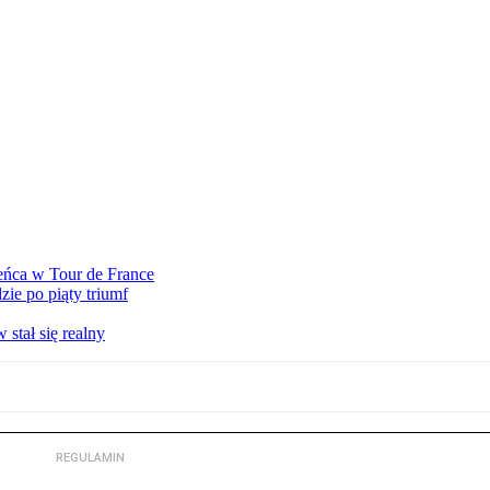
eńca w Tour de France
ie po piąty triumf
stał się realny
REGULAMIN