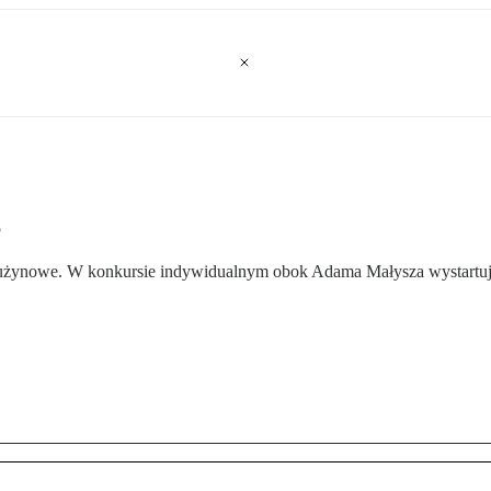
e
żynowe. W konkursie indywidualnym obok Adama Małysza wystartuje j