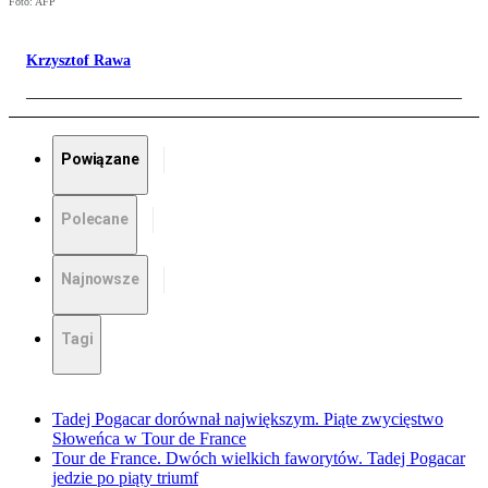
Foto: AFP
Krzysztof Rawa
Powiązane
Polecane
Najnowsze
Tagi
Tadej Pogacar dorównał największym. Piąte zwycięstwo
Słoweńca w Tour de France
Tour de France. Dwóch wielkich faworytów. Tadej Pogacar
jedzie po piąty triumf