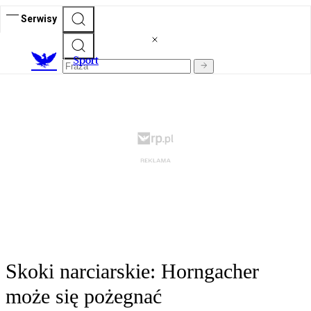
Serwisy
S
port
Skoki narciarskie: Horngacher
może się pożegnać