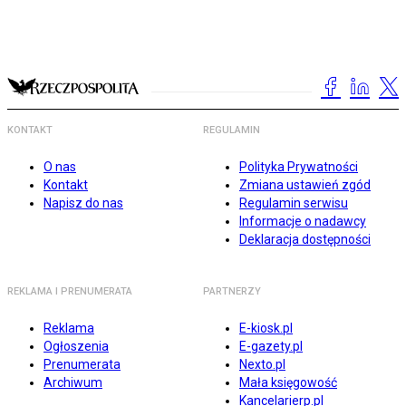
KONTAKT
REGULAMIN
O nas
Polityka Prywatności
Kontakt
Zmiana ustawień zgód
Napisz do nas
Regulamin serwisu
Informacje o nadawcy
Deklaracja dostępności
REKLAMA I PRENUMERATA
PARTNERZY
Reklama
E-kiosk.pl
Ogłoszenia
E-gazety.pl
Prenumerata
Nexto.pl
Archiwum
Mała księgowość
Kancelarierp.pl