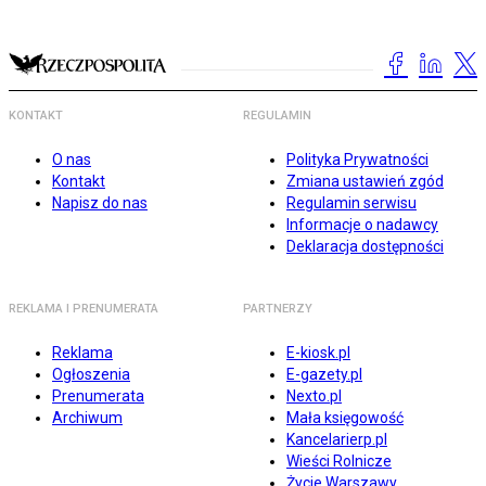
KONTAKT
REGULAMIN
O nas
Polityka Prywatności
Kontakt
Zmiana ustawień zgód
Napisz do nas
Regulamin serwisu
Informacje o nadawcy
Deklaracja dostępności
REKLAMA I PRENUMERATA
PARTNERZY
Reklama
E-kiosk.pl
Ogłoszenia
E-gazety.pl
Prenumerata
Nexto.pl
Archiwum
Mała księgowość
Kancelarierp.pl
Wieści Rolnicze
Życie Warszawy