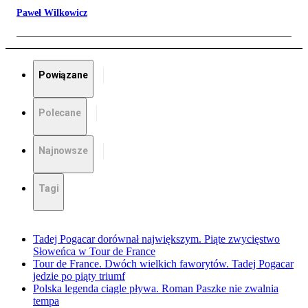
Paweł Wilkowicz
Powiązane
Polecane
Najnowsze
Tagi
Tadej Pogacar dorównał największym. Piąte zwycięstwo
Słoweńca w Tour de France
Tour de France. Dwóch wielkich faworytów. Tadej Pogacar
jedzie po piąty triumf
Polska legenda ciągle pływa. Roman Paszke nie zwalnia
tempa