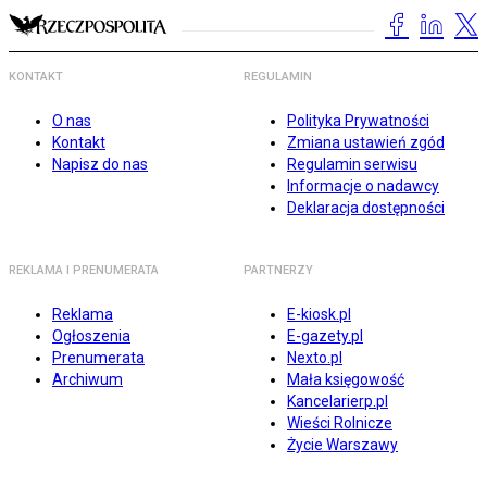
KONTAKT
REGULAMIN
O nas
Polityka Prywatności
Kontakt
Zmiana ustawień zgód
Napisz do nas
Regulamin serwisu
Informacje o nadawcy
Deklaracja dostępności
REKLAMA I PRENUMERATA
PARTNERZY
Reklama
E-kiosk.pl
Ogłoszenia
E-gazety.pl
Prenumerata
Nexto.pl
Archiwum
Mała księgowość
Kancelarierp.pl
Wieści Rolnicze
Życie Warszawy