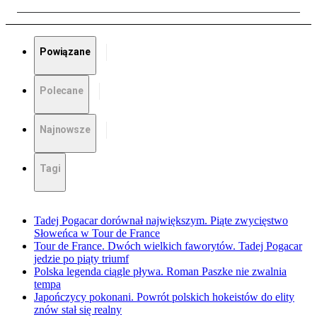
Powiązane
Polecane
Najnowsze
Tagi
Tadej Pogacar dorównał największym. Piąte zwycięstwo
Słoweńca w Tour de France
Tour de France. Dwóch wielkich faworytów. Tadej Pogacar
jedzie po piąty triumf
Polska legenda ciągle pływa. Roman Paszke nie zwalnia
tempa
Japończycy pokonani. Powrót polskich hokeistów do elity
znów stał się realny