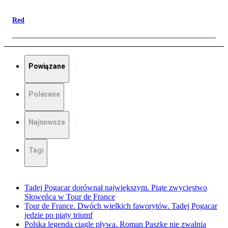
Red
Powiązane
Polecane
Najnowsze
Tagi
Tadej Pogacar dorównał największym. Piąte zwycięstwo
Słoweńca w Tour de France
Tour de France. Dwóch wielkich faworytów. Tadej Pogacar
jedzie po piąty triumf
Polska legenda ciągle pływa. Roman Paszke nie zwalnia