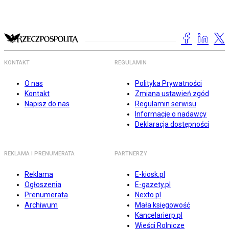
KONTAKT
REGULAMIN
O nas
Polityka Prywatności
Kontakt
Zmiana ustawień zgód
Napisz do nas
Regulamin serwisu
Informacje o nadawcy
Deklaracja dostępności
REKLAMA I PRENUMERATA
PARTNERZY
Reklama
E-kiosk.pl
Ogłoszenia
E-gazety.pl
Prenumerata
Nexto.pl
Archiwum
Mała księgowość
Kancelarierp.pl
Wieści Rolnicze