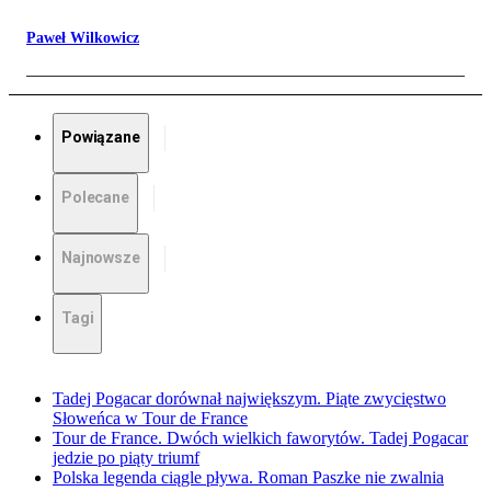
Paweł Wilkowicz
Powiązane
Polecane
Najnowsze
Tagi
Tadej Pogacar dorównał największym. Piąte zwycięstwo
Słoweńca w Tour de France
Tour de France. Dwóch wielkich faworytów. Tadej Pogacar
jedzie po piąty triumf
Polska legenda ciągle pływa. Roman Paszke nie zwalnia