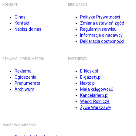
KONTAKT
REGULAMIN
O nas
Polityka Prywatności
Kontakt
Zmiana ustawień zgód
Napisz do nas
Regulamin serwisu
Informacje o nadawcy
Deklaracja dostępności
REKLAMA I PRENUMERATA
PARTNERZY
Reklama
E-kiosk.pl
Ogłoszenia
E-gazety.pl
Prenumerata
Nexto.pl
Archiwum
Mała księgowość
Kancelarierp.pl
Wieści Rolnicze
Życie Warszawy
NASZE WYDARZENIA