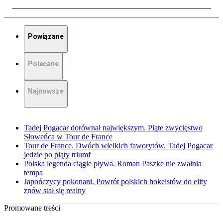
Powiązane
Polecane
Najnowsze
Tadej Pogacar dorównał największym. Piąte zwycięstwo
Słoweńca w Tour de France
Tour de France. Dwóch wielkich faworytów. Tadej Pogacar
jedzie po piąty triumf
Polska legenda ciągle pływa. Roman Paszke nie zwalnia
tempa
Japończycy pokonani. Powrót polskich hokeistów do elity
znów stał się realny
Promowane treści