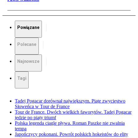
Powiązane
Polecane
Najnowsze
Tagi
Tadej Pogacar dorównał największym. Piąte zwycięstwo
Słoweńca w Tour de France
Tour de France. Dwóch wielkich faworytów. Tadej Pogacar
jedzie po piąty triumf
Polska legenda ciągle pływa. Roman Paszke nie zwalnia
tempa
Japończycy pokonani. Powrót polskich hokeistów do elity