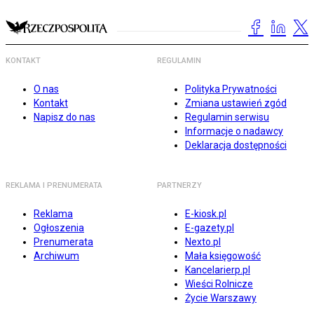
KONTAKT
REGULAMIN
O nas
Polityka Prywatności
Kontakt
Zmiana ustawień zgód
Napisz do nas
Regulamin serwisu
Informacje o nadawcy
Deklaracja dostępności
REKLAMA I PRENUMERATA
PARTNERZY
Reklama
E-kiosk.pl
Ogłoszenia
E-gazety.pl
Prenumerata
Nexto.pl
Archiwum
Mała księgowość
Kancelarierp.pl
Wieści Rolnicze
Życie Warszawy