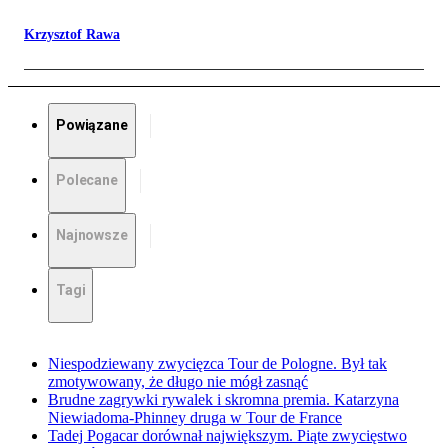
Krzysztof Rawa
Powiązane
Polecane
Najnowsze
Tagi
Niespodziewany zwycięzca Tour de Pologne. Był tak
zmotywowany, że długo nie mógł zasnąć
Brudne zagrywki rywalek i skromna premia. Katarzyna
Niewiadoma-Phinney druga w Tour de France
Tadej Pogacar dorównał największym. Piąte zwycięstwo