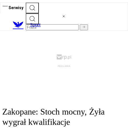
Serwisy
S
port
Zakopane: Stoch mocny, Żyła
wygrał kwalifikacje