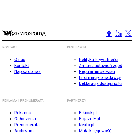
KONTAKT
REGULAMIN
O nas
Polityka Prywatności
Kontakt
Zmiana ustawień zgód
Napisz do nas
Regulamin serwisu
Informacje o nadawcy
Deklaracja dostępności
REKLAMA I PRENUMERATA
PARTNERZY
Reklama
E-kiosk.pl
Ogłoszenia
E-gazety.pl
Prenumerata
Nexto.pl
Archiwum
Mała księgowość