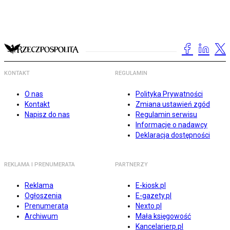
KONTAKT
REGULAMIN
O nas
Polityka Prywatności
Kontakt
Zmiana ustawień zgód
Napisz do nas
Regulamin serwisu
Informacje o nadawcy
Deklaracja dostępności
REKLAMA I PRENUMERATA
PARTNERZY
Reklama
E-kiosk.pl
Ogłoszenia
E-gazety.pl
Prenumerata
Nexto.pl
Archiwum
Mała księgowość
Kancelarierp.pl