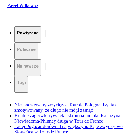
Paweł Wilkowicz
Powiązane
Polecane
Najnowsze
Tagi
Niespodziewany zwycięzca Tour de Pologne. Był tak
zmotywowany, że długo nie mógł zasnąć
Brudne zagrywki rywalek i skromna premia. Katarzyna
Niewiadoma-Phinney druga w Tour de France
Tadej Pogacar dorównał największym. Piąte zwycięstwo
Słoweńca w Tour de France