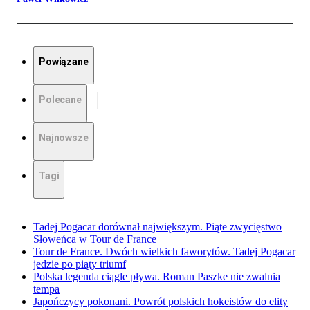
Powiązane
Polecane
Najnowsze
Tagi
Tadej Pogacar dorównał największym. Piąte zwycięstwo
Słoweńca w Tour de France
Tour de France. Dwóch wielkich faworytów. Tadej Pogacar
jedzie po piąty triumf
Polska legenda ciągle pływa. Roman Paszke nie zwalnia
tempa
Japończycy pokonani. Powrót polskich hokeistów do elity