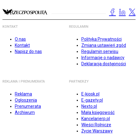
KONTAKT
REGULAMIN
O nas
Polityka Prywatności
Kontakt
Zmiana ustawień zgód
Napisz do nas
Regulamin serwisu
Informacje o nadawcy
Deklaracja dostępności
REKLAMA I PRENUMERATA
PARTNERZY
Reklama
E-kiosk.pl
Ogłoszenia
E-gazety.pl
Prenumerata
Nexto.pl
Archiwum
Mała księgowość
Kancelarierp.pl
Wieści Rolnicze
Życie Warszawy