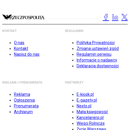
KONTAKT
REGULAMIN
O nas
Polityka Prywatności
Kontakt
Zmiana ustawień zgód
Napisz do nas
Regulamin serwisu
Informacje o nadawcy
Deklaracja dostępności
REKLAMA I PRENUMERATA
PARTNERZY
Reklama
E-kiosk.pl
Ogłoszenia
E-gazety.pl
Prenumerata
Nexto.pl
Archiwum
Mała księgowość
Kancelarierp.pl
Wieści Rolnicze
Życie Warszawy