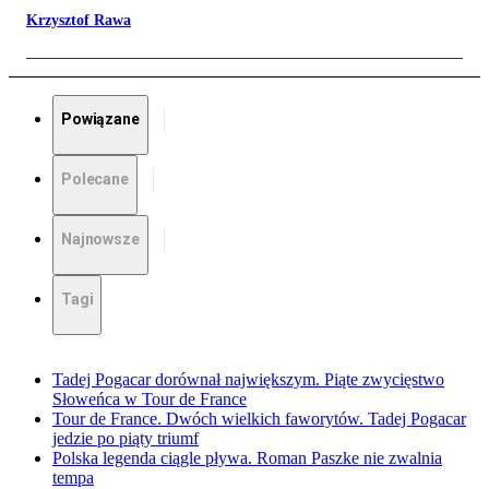
Krzysztof Rawa
Powiązane
Polecane
Najnowsze
Tagi
Tadej Pogacar dorównał największym. Piąte zwycięstwo
Słoweńca w Tour de France
Tour de France. Dwóch wielkich faworytów. Tadej Pogacar
jedzie po piąty triumf
Polska legenda ciągle pływa. Roman Paszke nie zwalnia
tempa