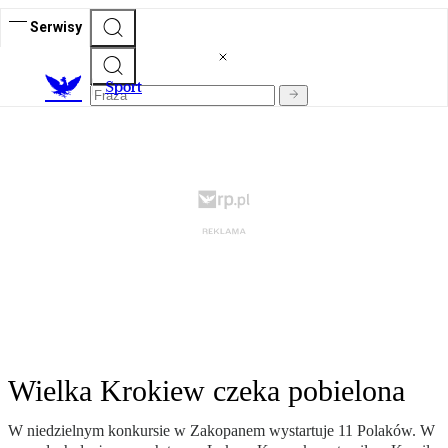
Serwisy
S
port
Wielka Krokiew czeka pobielona
W niedzielnym konkursie w Zakopanem wystartuje 11 Polaków. W