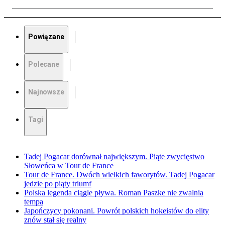
Powiązane
Polecane
Najnowsze
Tagi
Tadej Pogacar dorównał największym. Piąte zwycięstwo
Słoweńca w Tour de France
Tour de France. Dwóch wielkich faworytów. Tadej Pogacar
jedzie po piąty triumf
Polska legenda ciągle pływa. Roman Paszke nie zwalnia
tempa
Japończycy pokonani. Powrót polskich hokeistów do elity
znów stał się realny