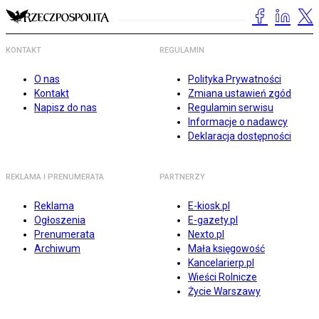
KONTAKT
REGULAMIN
O nas
Polityka Prywatności
Kontakt
Zmiana ustawień zgód
Napisz do nas
Regulamin serwisu
Informacje o nadawcy
Deklaracja dostępności
REKLAMA I PRENUMERATA
PARTNERZY
Reklama
E-kiosk.pl
Ogłoszenia
E-gazety.pl
Prenumerata
Nexto.pl
Archiwum
Mała księgowość
Kancelarierp.pl
Wieści Rolnicze
Życie Warszawy