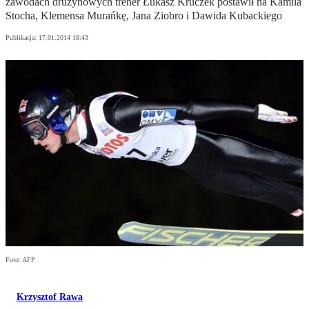
zawodach drużynowych trener Łukasz Kruczek postawił na Kamila
Stocha, Klemensa Murańkę, Jana Ziobro i Dawida Kubackiego
Publikacja:
17.01.2014 18:43
Foto: AFP
Krzysztof Rawa