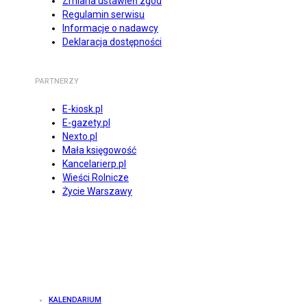
Zmiana ustawień zgód
Regulamin serwisu
Informacje o nadawcy
Deklaracja dostępności
PARTNERZY
E-kiosk.pl
E-gazety.pl
Nexto.pl
Mała księgowość
Kancelarierp.pl
Wieści Rolnicze
Życie Warszawy
KALENDARIUM