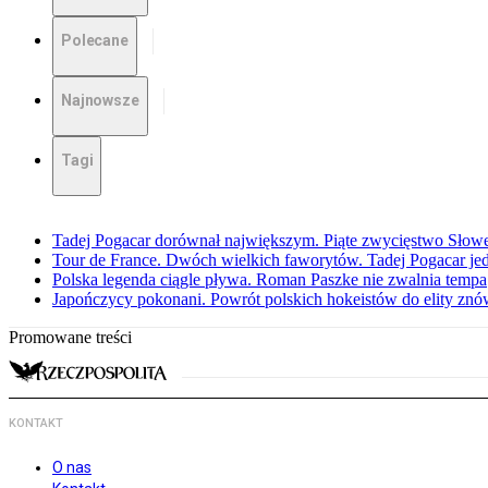
Polecane
Najnowsze
Tagi
Tadej Pogacar dorównał największym. Piąte zwycięstwo Słow
Tour de France. Dwóch wielkich faworytów. Tadej Pogacar jedz
Polska legenda ciągle pływa. Roman Paszke nie zwalnia tempa
Japończycy pokonani. Powrót polskich hokeistów do elity znów 
Promowane treści
KONTAKT
O nas