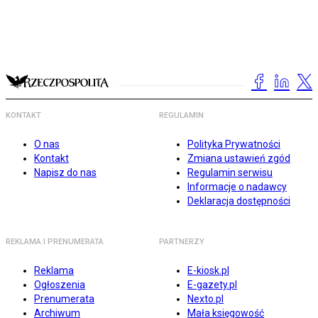
KONTAKT
REGULAMIN
O nas
Polityka Prywatności
Kontakt
Zmiana ustawień zgód
Napisz do nas
Regulamin serwisu
Informacje o nadawcy
Deklaracja dostępności
REKLAMA I PRENUMERATA
PARTNERZY
Reklama
E-kiosk.pl
Ogłoszenia
E-gazety.pl
Prenumerata
Nexto.pl
Archiwum
Mała księgowość