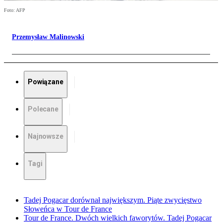
Foto: AFP
Przemysław Malinowski
Powiązane
Polecane
Najnowsze
Tagi
Tadej Pogacar dorównał największym. Piąte zwycięstwo
Słoweńca w Tour de France
Tour de France. Dwóch wielkich faworytów. Tadej Pogacar