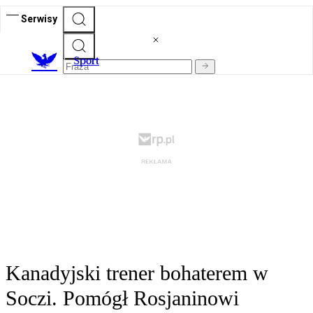
Serwisy
S
port
Kanadyjski trener bohaterem w
Soczi. Pomógł Rosjaninowi