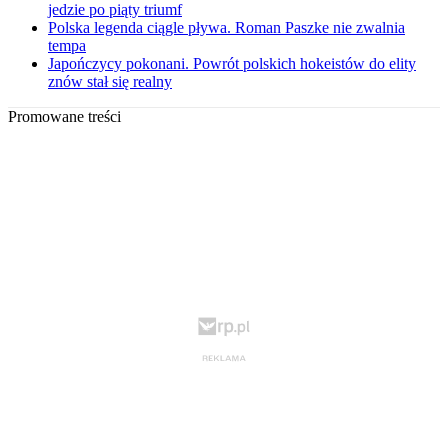
jedzie po piąty triumf
Polska legenda ciągle pływa. Roman Paszke nie zwalnia
tempa
Japończycy pokonani. Powrót polskich hokeistów do elity
znów stał się realny
Promowane treści