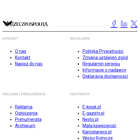
KONTAKT
REGULAMIN
O nas
Polityka Prywatności
Kontakt
Zmiana ustawień zgód
Napisz do nas
Regulamin serwisu
Informacje o nadawcy
Deklaracja dostępności
REKLAMA I PRENUMERATA
PARTNERZY
Reklama
E-kiosk.pl
Ogłoszenia
E-gazety.pl
Prenumerata
Nexto.pl
Archiwum
Mała księgowość
Kancelarierp.pl
Wieści Rolnicze