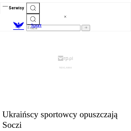
Serwisy
S
port
Ukraińscy sportowcy opuszczają
Soczi