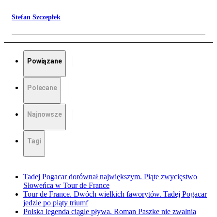
Stefan Szczepłek
Powiązane
Polecane
Najnowsze
Tagi
Tadej Pogacar dorównał największym. Piąte zwycięstwo
Słoweńca w Tour de France
Tour de France. Dwóch wielkich faworytów. Tadej Pogacar
jedzie po piąty triumf
Polska legenda ciągle pływa. Roman Paszke nie zwalnia