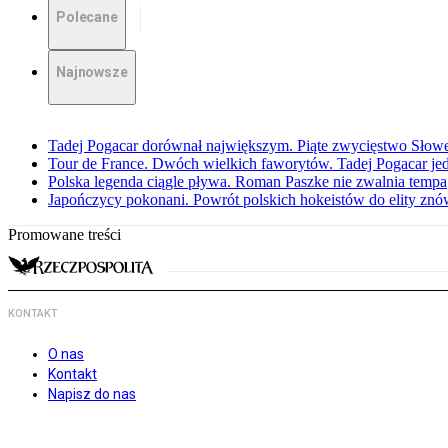
Polecane
Najnowsze
Tadej Pogacar dorównał największym. Piąte zwycięstwo Słow
Tour de France. Dwóch wielkich faworytów. Tadej Pogacar jedz
Polska legenda ciągle pływa. Roman Paszke nie zwalnia tempa
Japończycy pokonani. Powrót polskich hokeistów do elity znów 
Promowane treści
KONTAKT
O nas
Kontakt
Napisz do nas