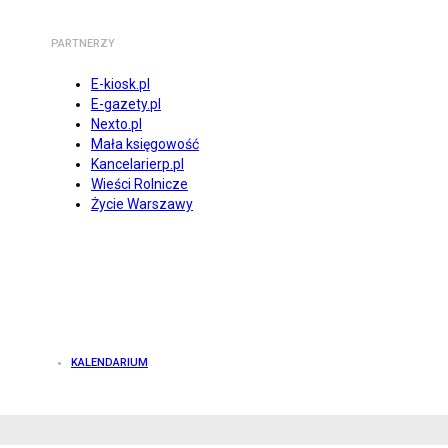
PARTNERZY
E-kiosk.pl
E-gazety.pl
Nexto.pl
Mała księgowość
Kancelarierp.pl
Wieści Rolnicze
Życie Warszawy
KALENDARIUM