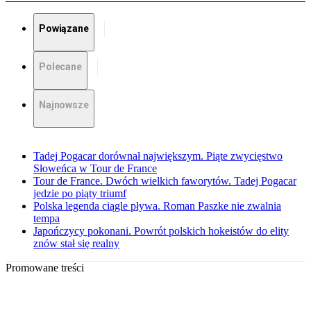
Powiązane
Polecane
Najnowsze
Tadej Pogacar dorównał największym. Piąte zwycięstwo
Słoweńca w Tour de France
Tour de France. Dwóch wielkich faworytów. Tadej Pogacar
jedzie po piąty triumf
Polska legenda ciągle pływa. Roman Paszke nie zwalnia
tempa
Japończycy pokonani. Powrót polskich hokeistów do elity
znów stał się realny
Promowane treści