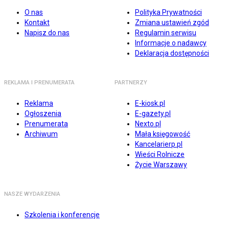
O nas
Polityka Prywatności
Kontakt
Zmiana ustawień zgód
Napisz do nas
Regulamin serwisu
Informacje o nadawcy
Deklaracja dostępności
REKLAMA I PRENUMERATA
PARTNERZY
Reklama
E-kiosk.pl
Ogłoszenia
E-gazety.pl
Prenumerata
Nexto.pl
Archiwum
Mała księgowość
Kancelarierp.pl
Wieści Rolnicze
Życie Warszawy
NASZE WYDARZENIA
Szkolenia i konferencje