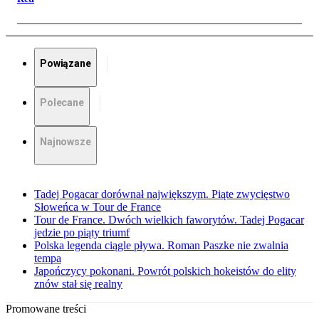
Powiązane
Polecane
Najnowsze
Tadej Pogacar dorównał największym. Piąte zwycięstwo
Słoweńca w Tour de France
Tour de France. Dwóch wielkich faworytów. Tadej Pogacar
jedzie po piąty triumf
Polska legenda ciągle pływa. Roman Paszke nie zwalnia
tempa
Japończycy pokonani. Powrót polskich hokeistów do elity
znów stał się realny
Promowane treści