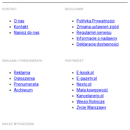
KONTAKT
REGULAMIN
O nas
Polityka Prywatności
Kontakt
Zmiana ustawień zgód
Napisz do nas
Regulamin serwisu
Informacje o nadawcy
Deklaracja dostępności
REKLAMA I PRENUMERATA
PARTNERZY
Reklama
E-kiosk.pl
Ogłoszenia
E-gazety.pl
Prenumerata
Nexto.pl
Archiwum
Mała księgowość
Kancelarierp.pl
Wieści Rolnicze
Życie Warszawy
NASZE WYDARZENIA