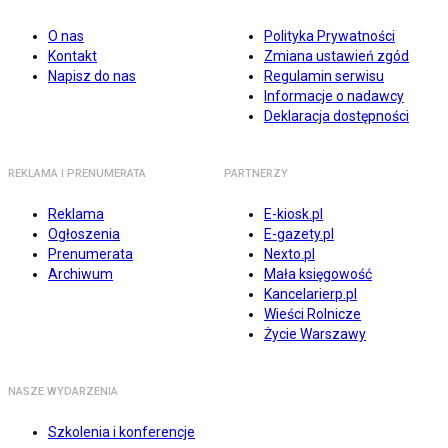
O nas
Polityka Prywatności
Kontakt
Zmiana ustawień zgód
Napisz do nas
Regulamin serwisu
Informacje o nadawcy
Deklaracja dostępności
REKLAMA I PRENUMERATA
PARTNERZY
Reklama
E-kiosk.pl
Ogłoszenia
E-gazety.pl
Prenumerata
Nexto.pl
Archiwum
Mała księgowość
Kancelarierp.pl
Wieści Rolnicze
Życie Warszawy
NASZE WYDARZENIA
Szkolenia i konferencje