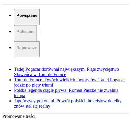
Powiązane
Polecane
Najnowsze
Tadej Pogacar dorównał największym. Piąte zwycięstwo
Słoweńca w Tour de France
Tour de France. Dwóch wielkich faworytów. Tadej Pogacar
jedzie po piąty triumf
Polska legenda ciągle pływa. Roman Paszke nie zwalnia
tempa
Japończycy pokonani. Powrót polskich hokeistów do elity
znów stał się realny
Promowane treści