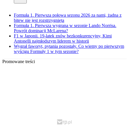
Formuła 1. Pierwsza połowa sezonu 2026 za nami, żadna z
bitew nie jest rozstrzygnięta
Formuła 1. Pierwsza wygrana w sezonie Lando Norrisa.
Powrót dominacji McLarena?
F1 w Japonii. 19-latek znów bezkonkurencyjny, Kimi
Antonelli najmłodszym liderem w historii
Wygrał faworyt, pytania pozostały. Co wiemy po pierwszym
wyścigu Formuły 1 w tym sezonie?
Promowane treści