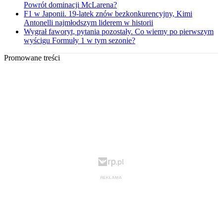
Powrót dominacji McLarena?
F1 w Japonii. 19-latek znów bezkonkurencyjny, Kimi
Antonelli najmłodszym liderem w historii
Wygrał faworyt, pytania pozostały. Co wiemy po pierwszym
wyścigu Formuły 1 w tym sezonie?
Promowane treści