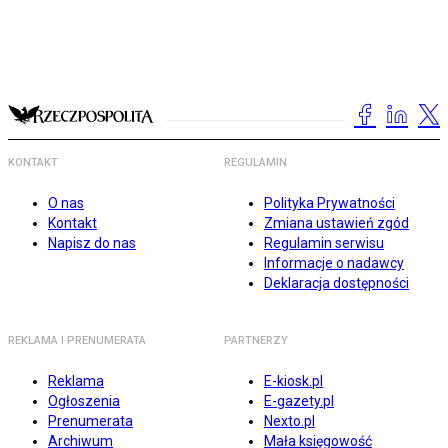
KONTAKT
REGULAMIN
O nas
Polityka Prywatności
Kontakt
Zmiana ustawień zgód
Napisz do nas
Regulamin serwisu
Informacje o nadawcy
Deklaracja dostępności
REKLAMA I PRENUMERATA
PARTNERZY
Reklama
E-kiosk.pl
Ogłoszenia
E-gazety.pl
Prenumerata
Nexto.pl
Archiwum
Mała księgowość