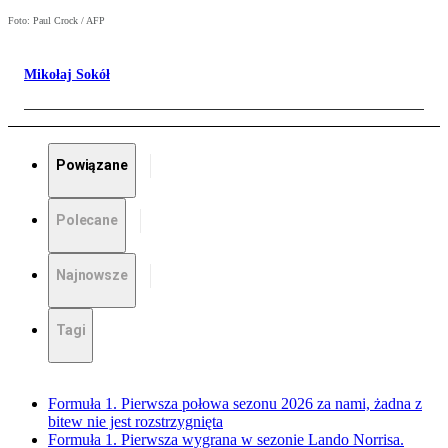
Foto: Paul Crock / AFP
Mikołaj Sokół
Powiązane
Polecane
Najnowsze
Tagi
Formuła 1. Pierwsza połowa sezonu 2026 za nami, żadna z
bitew nie jest rozstrzygnięta
Formuła 1. Pierwsza wygrana w sezonie Lando Norrisa.