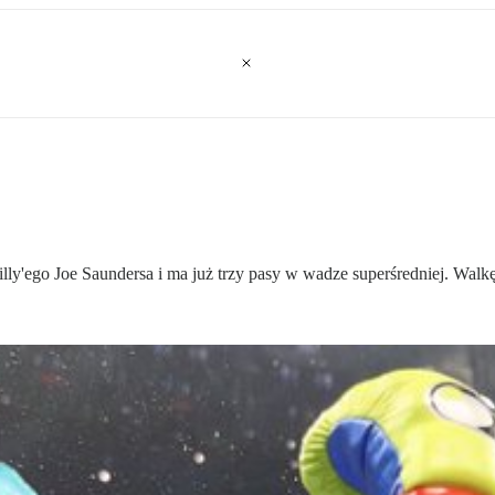
ly'ego Joe Saundersa i ma już trzy pasy w wadze superśredniej. Walkę