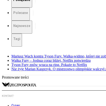
Polecane
Najnowsze
Tagi
Mariusz Wach kontra Tyson Fury. Walka-widmo, której nie z
Walka Fury – Joshua coraz bliżej. Netflix potwierdza
Tyson Fury znów wraca na ring. Pokaże to Netflix
Nie żyje Marian Kasprzyk. O mistrzostwo olimpijskie walczył
Promowane treści
KONTAKT
O nas