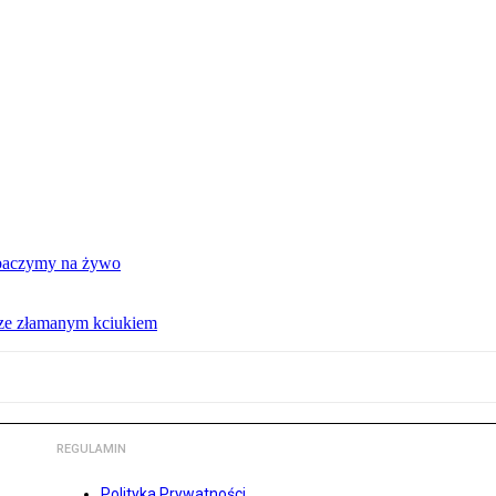
obaczymy na żywo
 ze złamanym kciukiem
REGULAMIN
Polityka Prywatności