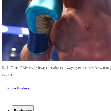
Saul „Canelo” Alvarez (z lewej) decydujący o zwycięstwie cios zadał w ósme
Foto: AFP
Janusz Pindera
Powiązane