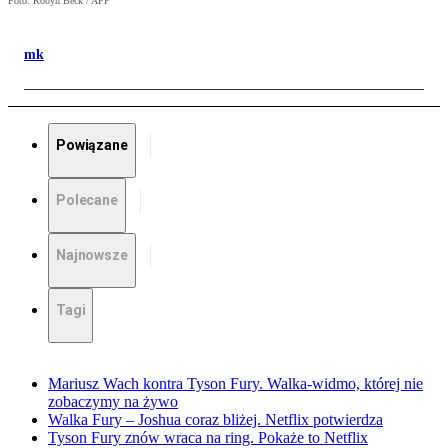
Foto: Robyn Beck / AFP
mk
Powiązane
Polecane
Najnowsze
Tagi
Mariusz Wach kontra Tyson Fury. Walka-widmo, której nie
zobaczymy na żywo
Walka Fury – Joshua coraz bliżej. Netflix potwierdza
Tyson Fury znów wraca na ring. Pokaże to Netflix