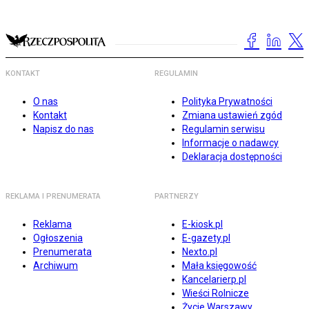
KONTAKT
REGULAMIN
O nas
Polityka Prywatności
Kontakt
Zmiana ustawień zgód
Napisz do nas
Regulamin serwisu
Informacje o nadawcy
Deklaracja dostępności
REKLAMA I PRENUMERATA
PARTNERZY
Reklama
E-kiosk.pl
Ogłoszenia
E-gazety.pl
Prenumerata
Nexto.pl
Archiwum
Mała księgowość
Kancelarierp.pl
Wieści Rolnicze
Życie Warszawy