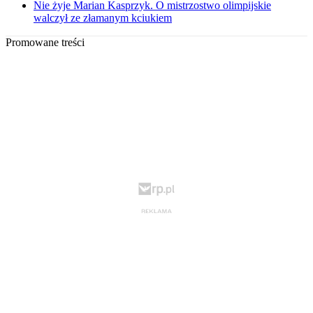
Nie żyje Marian Kasprzyk. O mistrzostwo olimpijskie
walczył ze złamanym kciukiem
Promowane treści