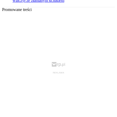
walczył ze złamanym kciukiem
Promowane treści