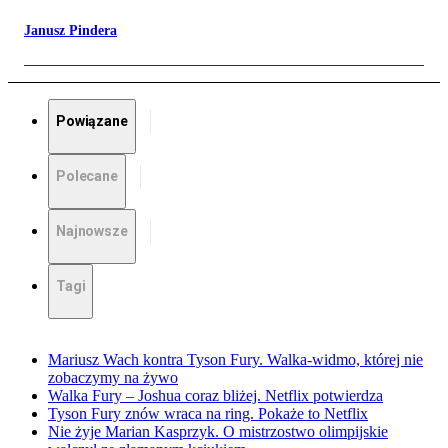
Janusz Pindera
Powiązane
Polecane
Najnowsze
Tagi
Mariusz Wach kontra Tyson Fury. Walka-widmo, której nie
zobaczymy na żywo
Walka Fury – Joshua coraz bliżej. Netflix potwierdza
Tyson Fury znów wraca na ring. Pokaże to Netflix
Nie żyje Marian Kasprzyk. O mistrzostwo olimpijskie