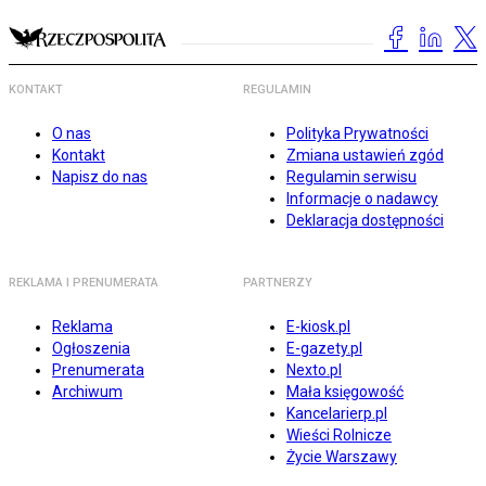
KONTAKT
REGULAMIN
O nas
Polityka Prywatności
Kontakt
Zmiana ustawień zgód
Napisz do nas
Regulamin serwisu
Informacje o nadawcy
Deklaracja dostępności
REKLAMA I PRENUMERATA
PARTNERZY
Reklama
E-kiosk.pl
Ogłoszenia
E-gazety.pl
Prenumerata
Nexto.pl
Archiwum
Mała księgowość
Kancelarierp.pl
Wieści Rolnicze
Życie Warszawy