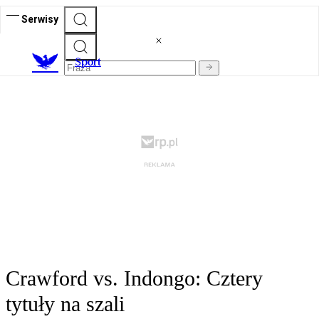
Serwisy
S
port
Crawford vs. Indongo: Cztery
tytuły na szali