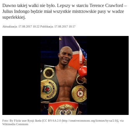
Dawno takiej walki nie było. Lepszy w starciu Terence Crawford –
Julius Indongo będzie miał wszystkie mistrzowskie pasy w wadze
superlekkiej.
Aktualizacja:
17.08.2017 18:22
Publikacja:
17.08.2017 18:17
Foto: By Flickr user Ryuji Ikeda [CC BY-SA 2.0 (http://creativecommons.org/licenses/by-sa/2.0)], via
Wikimedia Commons