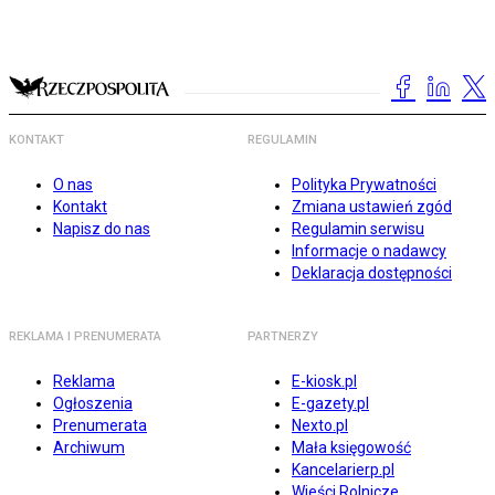
KONTAKT
REGULAMIN
O nas
Polityka Prywatności
Kontakt
Zmiana ustawień zgód
Napisz do nas
Regulamin serwisu
Informacje o nadawcy
Deklaracja dostępności
REKLAMA I PRENUMERATA
PARTNERZY
Reklama
E-kiosk.pl
Ogłoszenia
E-gazety.pl
Prenumerata
Nexto.pl
Archiwum
Mała księgowość
Kancelarierp.pl
Wieści Rolnicze