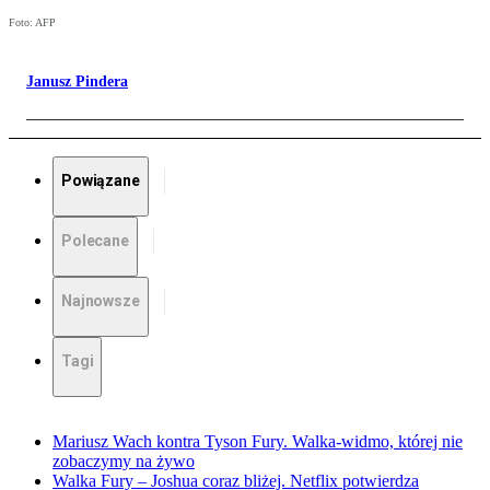
Foto: AFP
Janusz Pindera
Powiązane
Polecane
Najnowsze
Tagi
Mariusz Wach kontra Tyson Fury. Walka-widmo, której nie
zobaczymy na żywo
Walka Fury – Joshua coraz bliżej. Netflix potwierdza