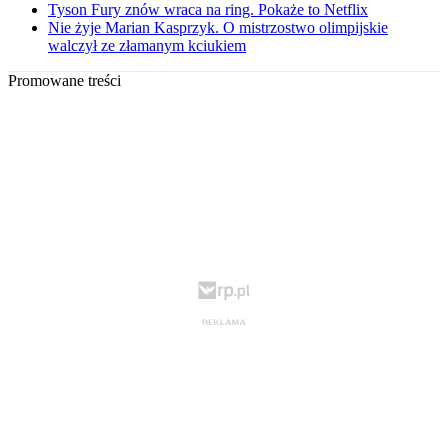
Tyson Fury znów wraca na ring. Pokaże to Netflix
Nie żyje Marian Kasprzyk. O mistrzostwo olimpijskie
walczył ze złamanym kciukiem
Promowane treści