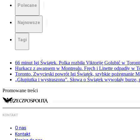
Polecane
Najnowsze
Tagi
66 minut Igi Świątek. Polka rozbiła Viktoriję Golubić w Toron
Hurkacz z awansem w Montrealu. Fręch i Linette odpadły w T
Toronto. Zwycięski powrót Igi Świątek, szybkie pożegnanie M
„Głupiutka i wystraszona”. Słowa o Świątek wywołały burzę, 
Promowane treści
KONTAKT
O nas
Kontakt