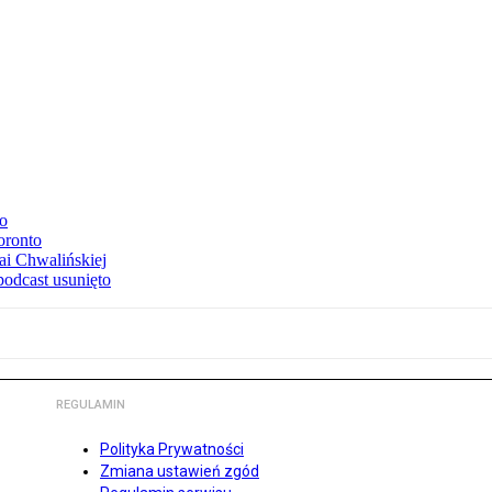
to
oronto
ai Chwalińskiej
podcast usunięto
REGULAMIN
Polityka Prywatności
Zmiana ustawień zgód