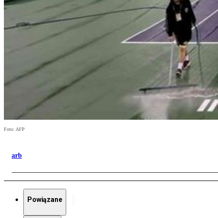
Foto: AFP
arb
Powiązane