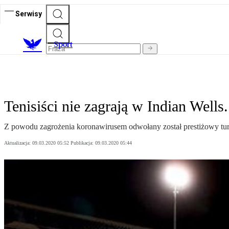
Serwisy
S
port
Tenisiści nie zagrają w Indian Well
Z powodu zagrożenia koronawirusem odwołany został prestiżowy turn
Aktualizacja:
09.03.2020 05:52
Publikacja:
09.03.2020 05:44