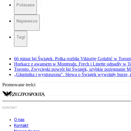
Polecane
Najnowsze
Tagi
66 minut Igi Świątek. Polka rozbiła Viktoriję Golubić w Toron
Hurkacz z awansem w Montrealu. Fręch i Linette odpadły w T
Toronto. Zwycięski powrót Igi Świątek, szybkie pożegnanie M
„Głupiutka i wystraszona”. Słowa o Świątek wywołały burzę, 
Promowane treści
KONTAKT
O nas
Kontakt