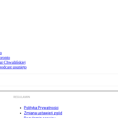
to
oronto
ai Chwalińskiej
podcast usunięto
REGULAMIN
Polityka Prywatności
Zmiana ustawień zgód