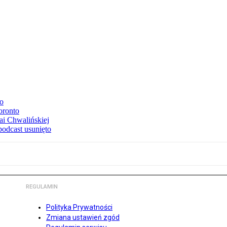
to
oronto
ai Chwalińskiej
podcast usunięto
REGULAMIN
Polityka Prywatności
Zmiana ustawień zgód