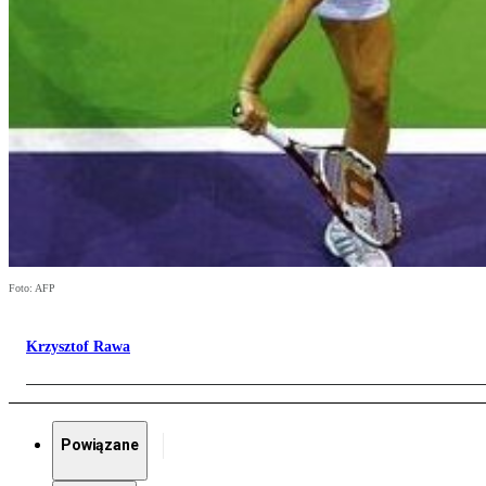
Foto: AFP
Krzysztof Rawa
Powiązane