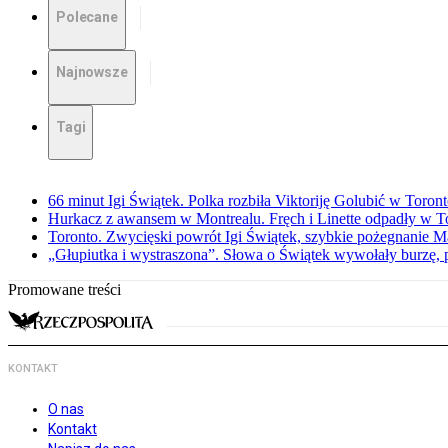
Polecane
Najnowsze
Tagi
66 minut Igi Świątek. Polka rozbiła Viktoriję Golubić w Toron
Hurkacz z awansem w Montrealu. Fręch i Linette odpadły w T
Toronto. Zwycięski powrót Igi Świątek, szybkie pożegnanie M
„Głupiutka i wystraszona”. Słowa o Świątek wywołały burzę, 
Promowane treści
KONTAKT
O nas
Kontakt