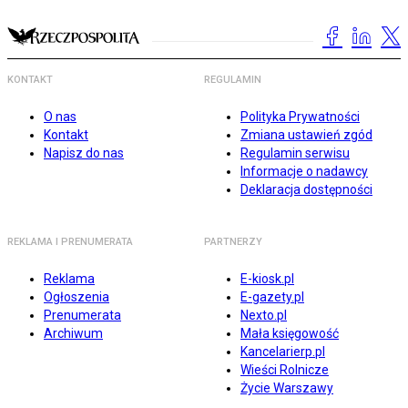
KONTAKT
REGULAMIN
O nas
Polityka Prywatności
Kontakt
Zmiana ustawień zgód
Napisz do nas
Regulamin serwisu
Informacje o nadawcy
Deklaracja dostępności
REKLAMA I PRENUMERATA
PARTNERZY
Reklama
E-kiosk.pl
Ogłoszenia
E-gazety.pl
Prenumerata
Nexto.pl
Archiwum
Mała księgowość
Kancelarierp.pl
Wieści Rolnicze
Życie Warszawy