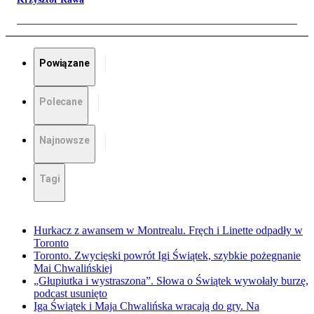
Powiązane
Polecane
Najnowsze
Tagi
Hurkacz z awansem w Montrealu. Fręch i Linette odpadły w
Toronto
Toronto. Zwycięski powrót Igi Świątek, szybkie pożegnanie
Mai Chwalińskiej
„Głupiutka i wystraszona”. Słowa o Świątek wywołały burzę,
podcast usunięto
Iga Świątek i Maja Chwalińska wracają do gry. Na