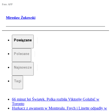
Foto: AFP
Mirosław Żukowski
Powiązane
Polecane
Najnowsze
Tagi
66 minut Igi Świątek. Polka rozbiła Viktoriję Golubić w
Toronto
Hurkacz z awansem w Montrealu. Fręch i Linette odpadły w