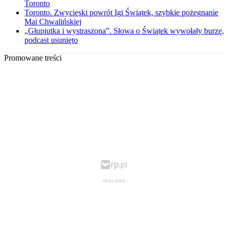
Toronto
Toronto. Zwycięski powrót Igi Świątek, szybkie pożegnanie
Mai Chwalińskiej
„Głupiutka i wystraszona”. Słowa o Świątek wywołały burzę,
podcast usunięto
Promowane treści