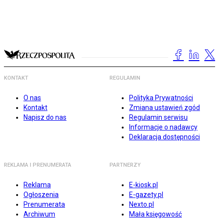
KONTAKT
REGULAMIN
O nas
Polityka Prywatności
Kontakt
Zmiana ustawień zgód
Napisz do nas
Regulamin serwisu
Informacje o nadawcy
Deklaracja dostępności
REKLAMA I PRENUMERATA
PARTNERZY
Reklama
E-kiosk.pl
Ogłoszenia
E-gazety.pl
Prenumerata
Nexto.pl
Archiwum
Mała księgowość