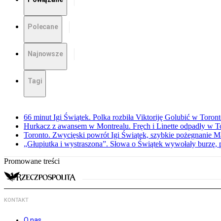
Polecane
Najnowsze
Tagi
66 minut Igi Świątek. Polka rozbiła Viktoriję Golubić w Toron
Hurkacz z awansem w Montrealu. Fręch i Linette odpadły w T
Toronto. Zwycięski powrót Igi Świątek, szybkie pożegnanie M
„Głupiutka i wystraszona”. Słowa o Świątek wywołały burzę, 
Promowane treści
KONTAKT
O nas