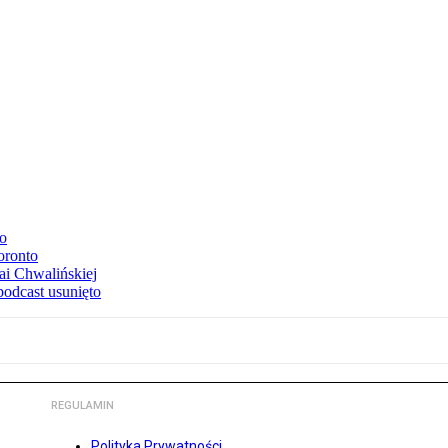
to
oronto
ai Chwalińskiej
podcast usunięto
REGULAMIN
Polityka Prywatności